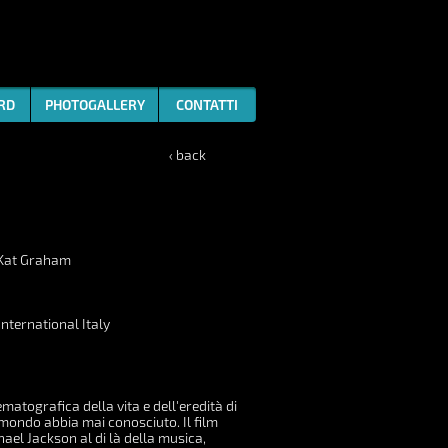
ARD
PHOTOGALLERY
CONTATTI
‹ back
, Kat Graham
International Italy
atografica della vita e dell'eredità di
il mondo abbia mai conosciuto. Il film
hael Jackson al di là della musica,