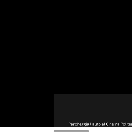
Parcheggia l'auto al Cinema Politea
dell'acquisto di un biglie