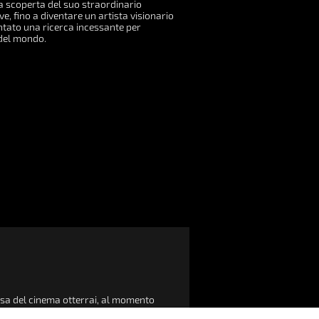
a scoperta del suo straordinario
e, fino a diventare un artista visionario
ntato una ricerca incessante per
 del mondo.
assa del cinema otterrai, al momento
eggio del Cinema Politeama.