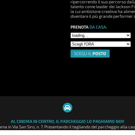
ripercorrendo il suo percorso dall
talento come leader dei Jackson Fiv
la cui ambizione creativa ha alime
diventare il più grande performer
PRENOTA
DA CASA:
SCEGLI IL
POSTO
AL CINEMA IN CENTRO, IL PARCHEGGIO LO PAGHIAMO NOI!
ma in Via San Siro, n. 7. Presentando il tagliando del parcheggio alla c
tto intero da € 9,00, uno sconto di € 3,00 pari a 2 ore di sosta nel parch