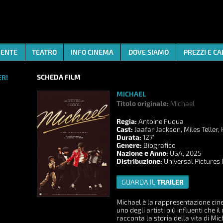
ENTE
TEATRO
INFO CINEMA
DOVE SIAMO
PREZZI E C
SCHEDA FILM
R!
MICHAEL
Titolo originale:
Michael
Regia:
Antoine Fuqua
Cast:
Jaafar Jackson, Miles Teller
Durata:
127'
Genere:
Biografico
Nazione e Anno:
USA, 2025
Distribuzione:
Universal Pictures 
GUARDA IL
TRAILER
Michael è la rappresentazione cinem
uno degli artisti più influenti che 
racconta la storia della vita di Mic