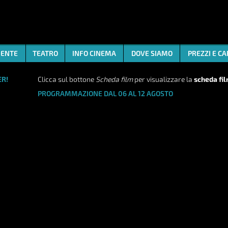
ENTE
TEATRO
INFO CINEMA
DOVE SIAMO
PREZZI E C
R!
Clicca sul bottone
Scheda film
per visualizzare la
scheda fi
PROGRAMMAZIONE DAL 06 AL 12 AGOSTO