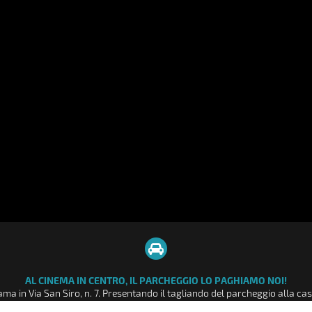
AL CINEMA IN CENTRO, IL PARCHEGGIO LO PAGHIAMO NOI!
ma in Via San Siro, n. 7. Presentando il tagliando del parcheggio alla c
tto intero da € 9,00, uno sconto di € 3,00 pari a 2 ore di sosta nel parch