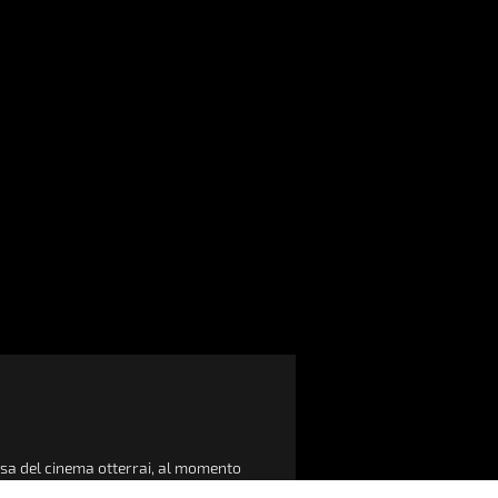
assa del cinema otterrai, al momento
eggio del Cinema Politeama.