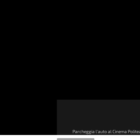
Parcheggia l'auto al Cinema Politea
dell'acquisto di un biglie