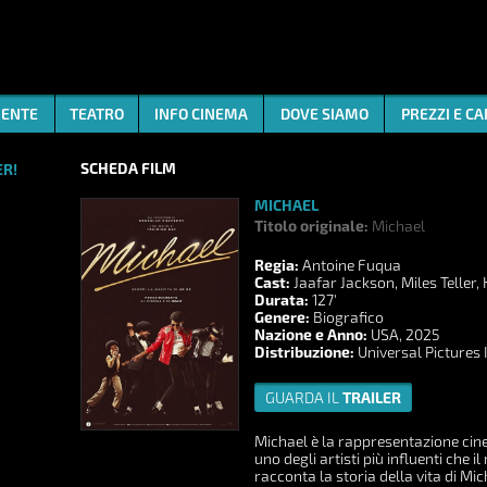
ENTE
TEATRO
INFO CINEMA
DOVE SIAMO
PREZZI E C
SCHEDA FILM
R!
MICHAEL
Titolo originale:
Michael
Regia:
Antoine Fuqua
Cast:
Jaafar Jackson, Miles Teller
Durata:
127'
Genere:
Biografico
Nazione e Anno:
USA, 2025
Distribuzione:
Universal Pictures 
GUARDA IL
TRAILER
Michael è la rappresentazione cinem
uno degli artisti più influenti che 
racconta la storia della vita di Mic