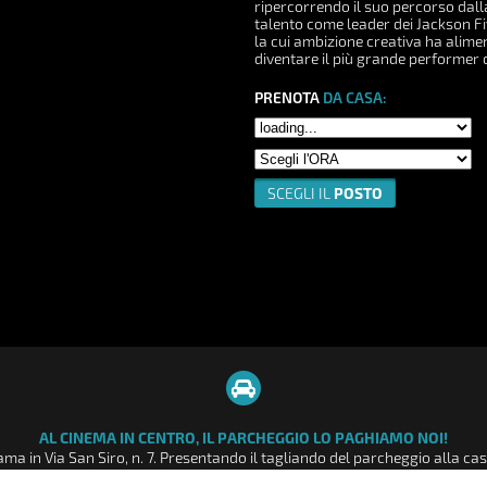
ripercorrendo il suo percorso dall
talento come leader dei Jackson Fiv
la cui ambizione creativa ha alime
diventare il più grande performer
PRENOTA
DA CASA:
SCEGLI IL
POSTO
AL CINEMA IN CENTRO, IL PARCHEGGIO LO PAGHIAMO NOI!
ma in Via San Siro, n. 7. Presentando il tagliando del parcheggio alla c
tto intero da € 9,00, uno sconto di € 3,00 pari a 2 ore di sosta nel parch