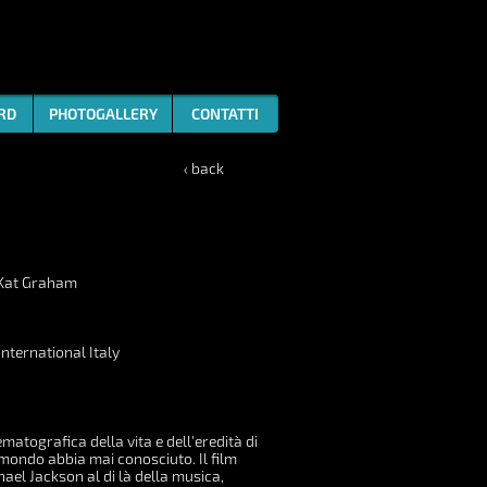
ARD
PHOTOGALLERY
CONTATTI
‹ back
, Kat Graham
International Italy
atografica della vita e dell'eredità di
il mondo abbia mai conosciuto. Il film
hael Jackson al di là della musica,